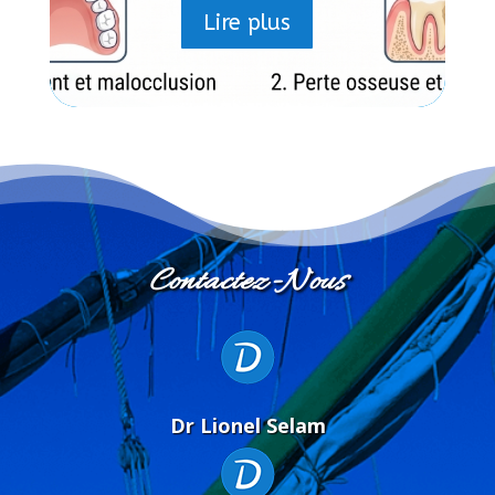
Lire plus
C
ontactez-
N
ous
Dr
L
ionel
S
elam