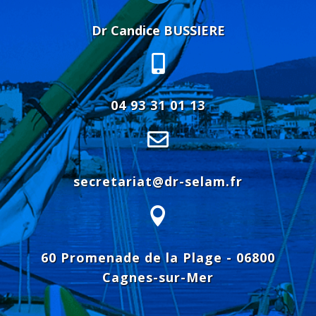
Dr Candice BUSSIERE

04 93 31 01 13

secretariat@dr-selam.fr

60 Promenade de la Plage - 06800
Cagnes-sur-Mer