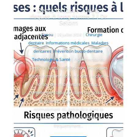
Dents incluses : quels
risques à long terme ? | Dr
Selam
par
Fanou
|
28 juillet 2026
|
Chirurgie
dentaire
,
Informations médicales
,
Maladies
dentaires
,
Prévention bucco-dentaire
,
Technologie & Santé
| 0 Commentaires
Dents incluses : comprendre les risques
à long termeUne dent est dite « incluse »
lorsqu’elle reste entièrement ou
partiellement bloquée dans l’os ou sous
la gencive, alors qu’elle aurait
normalement dû apparaître dans la
bouche. Cette situation concerne
fréquemment...