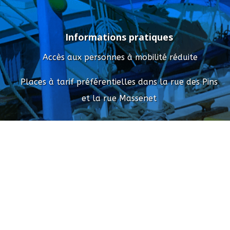
Informations pratiques
Accès aux personnes à mobilité réduite
Places à tarif préférentielles dans la rue des Pins
et la rue Massenet
Horaires d'ouverture du secrétariat
Du lundi au vendredi
de 09h30 à 13h00 et de
14h30 à 18h30
Le
Mercredi et le Vendredi
de : 09h30 à 15h (non
stop)