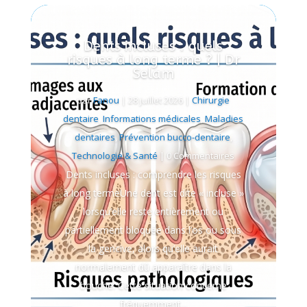
Dents incluses : quels
risques à long terme ? | Dr
Selam
par
Fanou
|
28 juillet 2026
|
Chirurgie
dentaire
,
Informations médicales
,
Maladies
dentaires
,
Prévention bucco-dentaire
,
Technologie & Santé
| 0 Commentaires
Dents incluses : comprendre les risques
à long termeUne dent est dite « incluse »
lorsqu’elle reste entièrement ou
partiellement bloquée dans l’os ou sous
la gencive, alors qu’elle aurait
normalement dû apparaître dans la
bouche. Cette situation concerne
fréquemment...