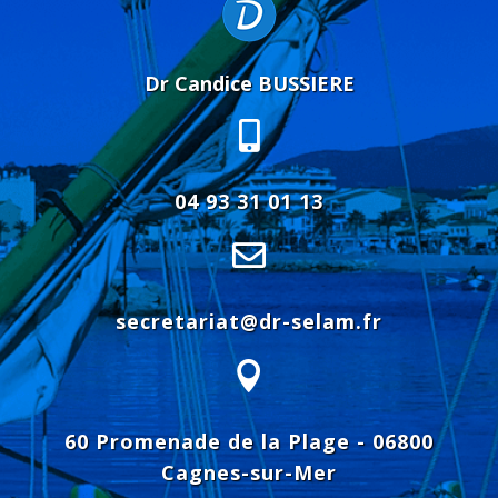
Dr Candice BUSSIERE

04 93 31 01 13

secretariat@dr-selam.fr

60 Promenade de la Plage - 06800
Cagnes-sur-Mer