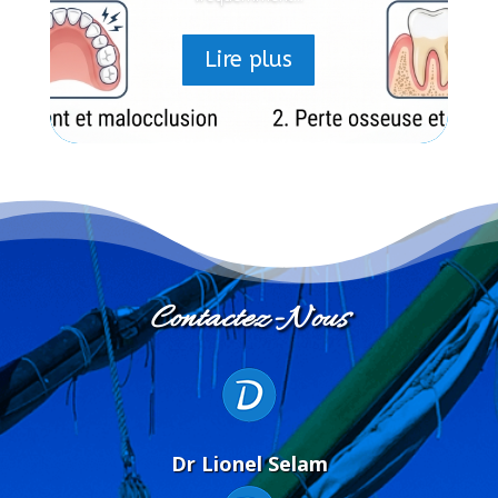
Lire plus
C
ontactez-
N
ous
Dr
L
ionel
S
elam